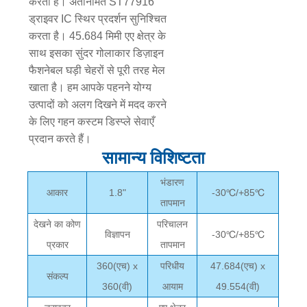
करता है। अंतर्निर्मित ST77916
ड्राइवर IC स्थिर प्रदर्शन सुनिश्चित
करता है। 45.684 मिमी एए क्षेत्र के
साथ इसका सुंदर गोलाकार डिज़ाइन
फैशनेबल घड़ी चेहरों से पूरी तरह मेल
खाता है। हम आपके पहनने योग्य
उत्पादों को अलग दिखने में मदद करने
के लिए गहन कस्टम डिस्प्ले सेवाएँ
प्रदान करते हैं।
सामान्य विशिष्टता
भंडारण
आकार
1.8"
-30℃/+85℃
तापमान
देखने का कोण
परिचालन
विज्ञापन
-30℃/+85℃
प्रकार
तापमान
360(एच) x
परिधीय
47.684(एच) x
संकल्प
360(वी)
आयाम
49.554(वी)