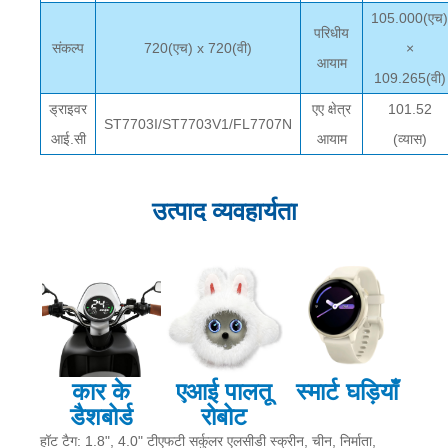
105.000(एच
परिधीय
संकल्प
720(एच) x 720(वी)
×
आयाम
109.265(वी)
ड्राइवर
एए क्षेत्र
101.52
ST7703I/ST7703V1/FL7707N
आई.सी
आयाम
(व्यास)
उत्पाद व्यवहार्यता
कार के
एआई पालतू
स्मार्ट घड़ियाँ
डैशबोर्ड
रोबोट
हॉट टैग: 1.8", 4.0" टीएफटी सर्कुलर एलसीडी स्क्रीन, चीन, निर्माता,